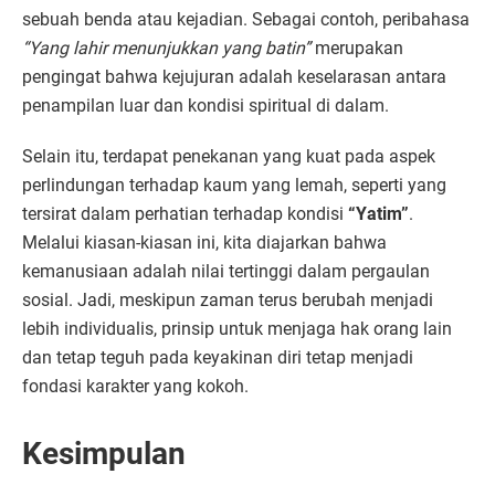
sebuah benda atau kejadian. Sebagai contoh, peribahasa
“Yang lahir menunjukkan yang batin”
merupakan
pengingat bahwa kejujuran adalah keselarasan antara
penampilan luar dan kondisi spiritual di dalam.
Selain itu, terdapat penekanan yang kuat pada aspek
perlindungan terhadap kaum yang lemah, seperti yang
tersirat dalam perhatian terhadap kondisi
“Yatim”
.
Melalui kiasan-kiasan ini, kita diajarkan bahwa
kemanusiaan adalah nilai tertinggi dalam pergaulan
sosial. Jadi, meskipun zaman terus berubah menjadi
lebih individualis, prinsip untuk menjaga hak orang lain
dan tetap teguh pada keyakinan diri tetap menjadi
fondasi karakter yang kokoh.
Kesimpulan