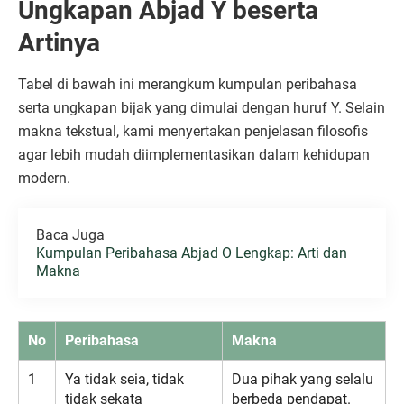
Ungkapan Abjad Y beserta
Artinya
Tabel di bawah ini merangkum kumpulan peribahasa
serta ungkapan bijak yang dimulai dengan huruf Y. Selain
makna tekstual, kami menyertakan penjelasan filosofis
agar lebih mudah diimplementasikan dalam kehidupan
modern.
Baca Juga
Kumpulan Peribahasa Abjad O Lengkap: Arti dan
Makna
No
Peribahasa
Makna
1
Ya tidak seia, tidak
Dua pihak yang selalu
tidak sekata
berbeda pendapat.