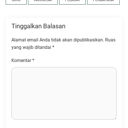
GURU
INDONESIA
PELAJAR
PERIBAHASA
Tinggalkan Balasan
Alamat email Anda tidak akan dipublikasikan.
Ruas
yang wajib ditandai
*
Komentar
*