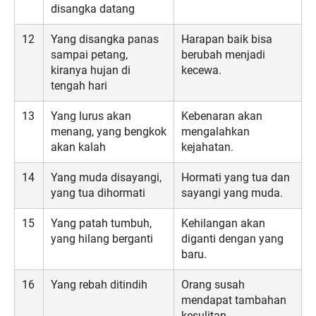
disangka datang
12
Yang disangka panas
Harapan baik bisa
sampai petang,
berubah menjadi
kiranya hujan di
kecewa.
tengah hari
13
Yang lurus akan
Kebenaran akan
menang, yang bengkok
mengalahkan
akan kalah
kejahatan.
14
Yang muda disayangi,
Hormati yang tua dan
yang tua dihormati
sayangi yang muda.
15
Yang patah tumbuh,
Kehilangan akan
yang hilang berganti
diganti dengan yang
baru.
16
Yang rebah ditindih
Orang susah
mendapat tambahan
kesulitan.