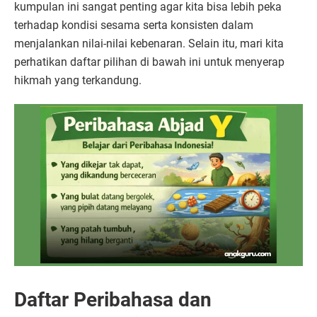
kumpulan ini sangat penting agar kita bisa lebih peka
terhadap kondisi sesama serta konsisten dalam
menjalankan nilai-nilai kebenaran. Selain itu, mari kita
perhatikan daftar pilihan di bawah ini untuk menyerap
hikmah yang terkandung.
Daftar Peribahasa dan