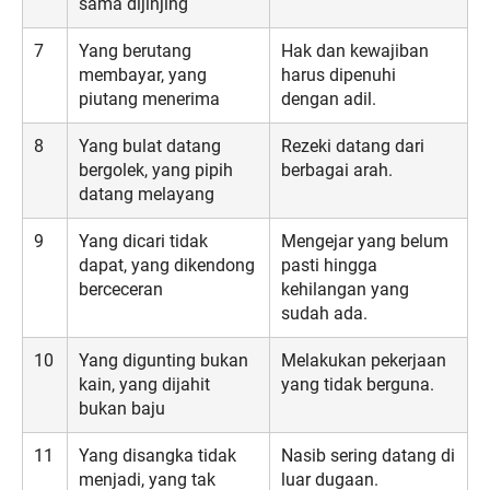
sama dijinjing
7
Yang berutang
Hak dan kewajiban
membayar, yang
harus dipenuhi
piutang menerima
dengan adil.
8
Yang bulat datang
Rezeki datang dari
bergolek, yang pipih
berbagai arah.
datang melayang
9
Yang dicari tidak
Mengejar yang belum
dapat, yang dikendong
pasti hingga
berceceran
kehilangan yang
sudah ada.
10
Yang digunting bukan
Melakukan pekerjaan
kain, yang dijahit
yang tidak berguna.
bukan baju
11
Yang disangka tidak
Nasib sering datang di
menjadi, yang tak
luar dugaan.