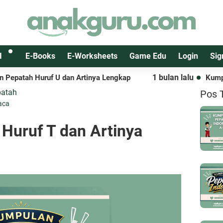
I
E-Books
E-Worksheets
Game Edu
Login
Sig
1 bulan lalu
Huruf U dan Artinya Lengkap
Kumpulan Pepat
patah
Pos 
aca
Huruf T dan Artinya