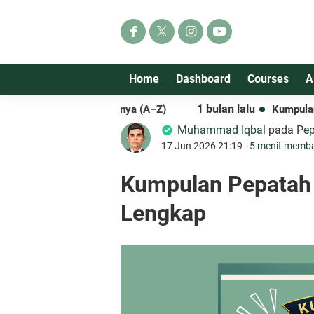
Home
Dashboard
Courses
A
1 bulan lalu
ngkap dan Artinya (A–Z)
Kumpulan Pepatah 
Muhammad Iqbal
pada
Pe
17 Jun 2026 21:19 -
5 menit memb
Kumpulan Pepatah 
Lengkap