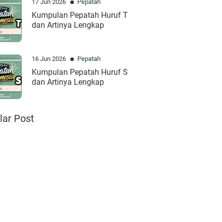
17 Jun 2026
Pepatah
Kumpulan Pepatah Huruf T
dan Artinya Lengkap
16 Jun 2026
Pepatah
Kumpulan Pepatah Huruf S
dan Artinya Lengkap
lar Post