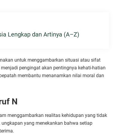
ia Lengkap dan Artinya (A–Z)
unakan untuk menggambarkan situasi atau sifat
 menjadi pengingat akan pentingnya kehati-hatian
, pepatah membantu menanamkan nilai moral dan
ruf N
lam menggambarkan realitas kehidupan yang tidak
yak ungkapan yang menekankan bahwa setiap
terima.