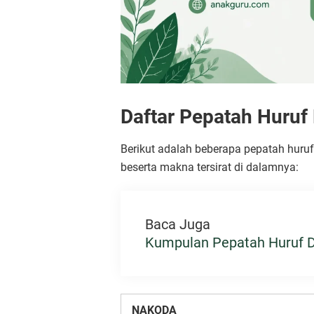
Daftar Pepatah Huruf 
Berikut adalah beberapa pepatah huruf
beserta makna tersirat di dalamnya:
Baca Juga
Kumpulan Pepatah Huruf D
NAKODA