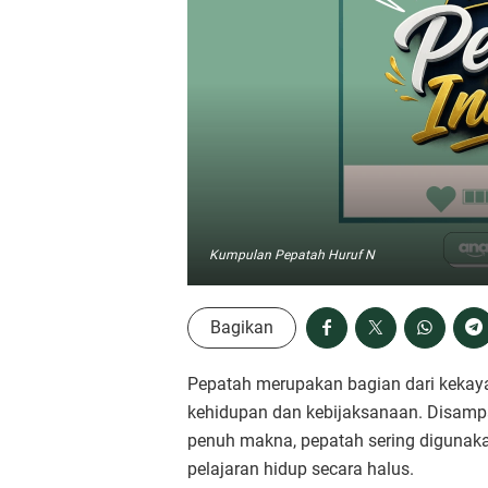
Kumpulan Pepatah Huruf N
Bagikan
Pepatah merupakan bagian dari kekaya
kehidupan dan kebijaksanaan. Disampa
penuh makna, pepatah sering digunaka
pelajaran hidup secara halus.