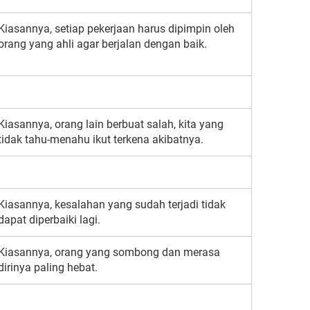
Kiasannya, setiap pekerjaan harus dipimpin oleh
orang yang ahli agar berjalan dengan baik.
Kiasannya, orang lain berbuat salah, kita yang
tidak tahu-menahu ikut terkena akibatnya.
Kiasannya, kesalahan yang sudah terjadi tidak
dapat diperbaiki lagi.
Kiasannya, orang yang sombong dan merasa
dirinya paling hebat.