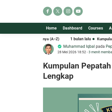
Home
Dashboard
Courses
A
1 bulan lalu
ngkap dan Artinya (A–Z)
Kumpulan Pepatah H
Muhammad Iqbal
pada
Pe
28 Mei 2026 18:52 -
3 menit memb
Kumpulan Pepatah 
Lengkap