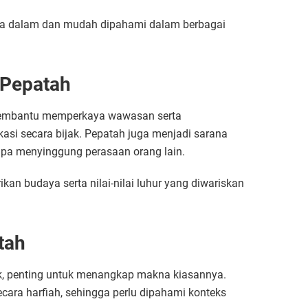
ya dalam dan mudah dipahami dalam berbagai
 Pepatah
membantu memperkaya wawasan serta
i secara bijak. Pepatah juga menjadi sarana
npa menyinggung perasaan orang lain.
kan budaya serta nilai-nilai luhur yang diwariskan
tah
, penting untuk menangkap makna kiasannya.
ecara harfiah, sehingga perlu dipahami konteks