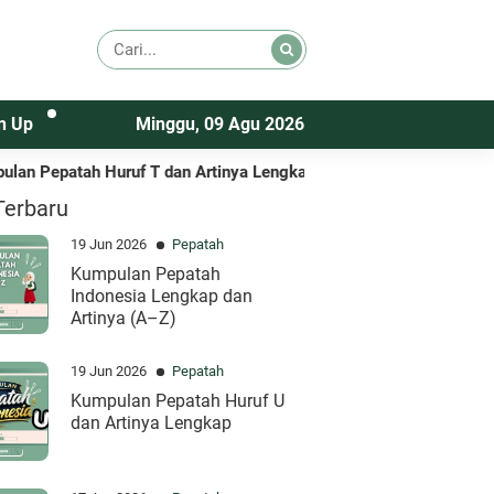
n Up
Minggu, 09 Agu 2026
1 bulan lalu
ah Huruf T dan Artinya Lengkap
Kumpulan Pe
Terbaru
19 Jun 2026
Pepatah
Kumpulan Pepatah
Indonesia Lengkap dan
Artinya (A–Z)
19 Jun 2026
Pepatah
Kumpulan Pepatah Huruf U
dan Artinya Lengkap