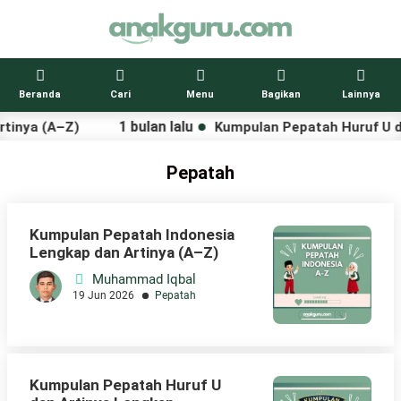
Beranda
Cari
Menu
Bagikan
Lainnya
1 bulan lalu
nya (A–Z)
Kumpulan Pepatah Huruf U dan
Pepatah
Kumpulan Pepatah Indonesia
Lengkap dan Artinya (A–Z)
Muhammad Iqbal
19 Jun 2026
Pepatah
Kumpulan Pepatah Huruf U