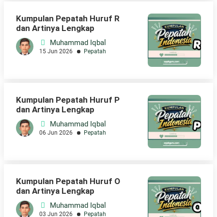
Kumpulan Pepatah Huruf R
dan Artinya Lengkap
Muhammad Iqbal
15 Jun 2026
Pepatah
Kumpulan Pepatah Huruf P
dan Artinya Lengkap
Muhammad Iqbal
06 Jun 2026
Pepatah
Kumpulan Pepatah Huruf O
dan Artinya Lengkap
Muhammad Iqbal
03 Jun 2026
Pepatah