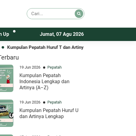
n Up
Jumat, 07 Agu 2026
1 bulan la
Kumpulan Pepatah Huruf T dan Artinya Lengkap
Terbaru
19 Jun 2026
Pepatah
Kumpulan Pepatah
Indonesia Lengkap dan
Artinya (A–Z)
19 Jun 2026
Pepatah
Kumpulan Pepatah Huruf U
dan Artinya Lengkap