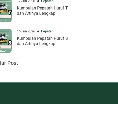
17 Jun 2026
Pepatah
Kumpulan Pepatah Huruf T
dan Artinya Lengkap
16 Jun 2026
Pepatah
Kumpulan Pepatah Huruf S
dan Artinya Lengkap
lar Post