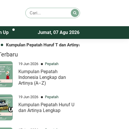
n Up
Jumat, 07 Agu 2026
1 bulan la
Kumpulan Pepatah Huruf T dan Artinya Lengkap
Terbaru
19 Jun 2026
Pepatah
Kumpulan Pepatah
Indonesia Lengkap dan
Artinya (A–Z)
19 Jun 2026
Pepatah
Kumpulan Pepatah Huruf U
dan Artinya Lengkap