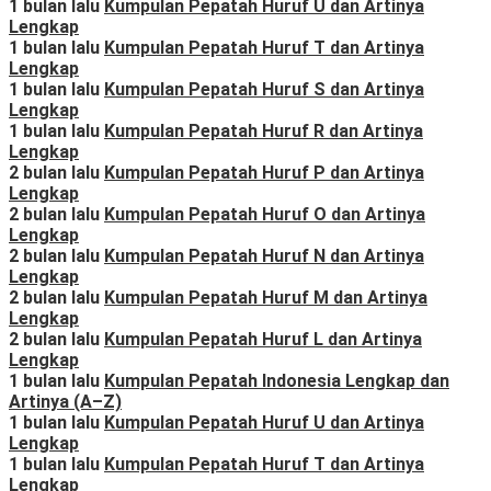
1 bulan lalu
Kumpulan Pepatah Huruf U dan Artinya
Lengkap
1 bulan lalu
Kumpulan Pepatah Huruf T dan Artinya
Lengkap
1 bulan lalu
Kumpulan Pepatah Huruf S dan Artinya
Lengkap
1 bulan lalu
Kumpulan Pepatah Huruf R dan Artinya
Lengkap
2 bulan lalu
Kumpulan Pepatah Huruf P dan Artinya
Lengkap
2 bulan lalu
Kumpulan Pepatah Huruf O dan Artinya
Lengkap
2 bulan lalu
Kumpulan Pepatah Huruf N dan Artinya
Lengkap
2 bulan lalu
Kumpulan Pepatah Huruf M dan Artinya
Lengkap
2 bulan lalu
Kumpulan Pepatah Huruf L dan Artinya
Lengkap
1 bulan lalu
Kumpulan Pepatah Indonesia Lengkap dan
Artinya (A–Z)
1 bulan lalu
Kumpulan Pepatah Huruf U dan Artinya
Lengkap
1 bulan lalu
Kumpulan Pepatah Huruf T dan Artinya
Lengkap