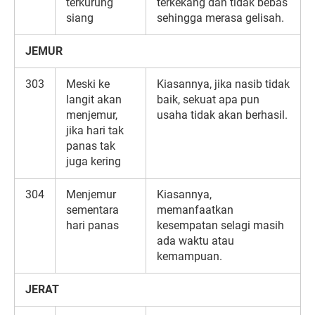
terkurung
terkekang dan tidak bebas
siang
sehingga merasa gelisah.
JEMUR
303
Meski ke
Kiasannya, jika nasib tidak
langit akan
baik, sekuat apa pun
menjemur,
usaha tidak akan berhasil.
jika hari tak
panas tak
juga kering
304
Menjemur
Kiasannya,
sementara
memanfaatkan
hari panas
kesempatan selagi masih
ada waktu atau
kemampuan.
JERAT