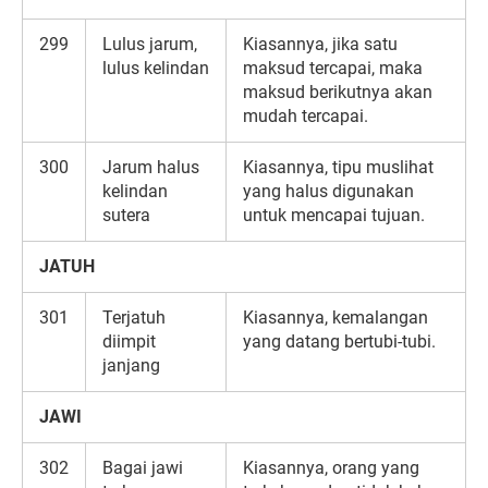
299
Lulus jarum,
Kiasannya, jika satu
lulus kelindan
maksud tercapai, maka
maksud berikutnya akan
mudah tercapai.
300
Jarum halus
Kiasannya, tipu muslihat
kelindan
yang halus digunakan
sutera
untuk mencapai tujuan.
JATUH
301
Terjatuh
Kiasannya, kemalangan
diimpit
yang datang bertubi-tubi.
janjang
JAWI
302
Bagai jawi
Kiasannya, orang yang