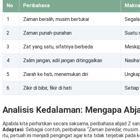
No
Peribahasa
Makn
1
Zaman beralih, musim bertukar
Segala 
2
Zaman punah-punahan
Suatu 
3
Zat yang satu, sifatnya berbeda
Meskip
4
Zalim jangan, adil jangan ditinggalkan
Nasiha
5
Ziarah ke hati, menemukan diri
Ungkapa
6
Zikir di bibir, fikir di hati
Setiap
Analisis Kedalaman: Mengapa Abj
Apabila kita perhatikan secara saksama, peribahasa abjad Z sa
Adaptasi
. Sebagai contoh, peribahasa
“Zaman beredar, musim 
itu, petuah ini menjadi pengingat agar kita tidak terjebak pada 