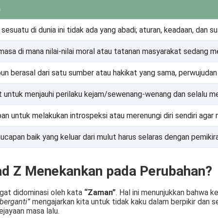
a
sesuatu di dunia ini tidak ada yang abadi; aturan, keadaan, dan 
masa di mana nilai-nilai moral atau tatanan masyarakat sedang 
un berasal dari satu sumber atau hakikat yang sama, perwujuda
t untuk menjauhi perilaku kejam/sewenang-wenang dan selalu menj
n untuk melakukan introspeksi atau merenungi diri sendiri agar me
 ucapan baik yang keluar dari mulut harus selaras dengan pemikir
ad Z Menekankan pada Perubahan?
ngat didominasi oleh kata
“Zaman”
. Hal ini menunjukkan bahwa k
berganti”
mengajarkan kita untuk tidak kaku dalam berpikir dan 
kejayaan masa lalu.