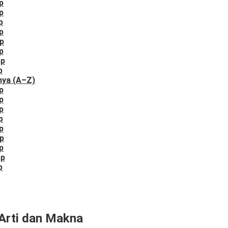
p
p
p
p
p
p
ap
p
nya (A–Z)
p
p
p
p
p
p
p
ap
p
Arti dan Makna