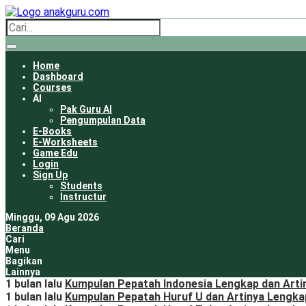
Home
Dashboard
Courses
AI
Pak Guru AI
Pengumpulan Data
E-Books
E-Worksheets
Game Edu
Login
Sign Up
Students
Instructur
Minggu, 09 Agu 2026
Beranda
Cari
Menu
Bagikan
Lainnya
1 bulan lalu
Kumpulan Pepatah Indonesia Lengkap dan Arti
1 bulan lalu
Kumpulan Pepatah Huruf U dan Artinya Lengka