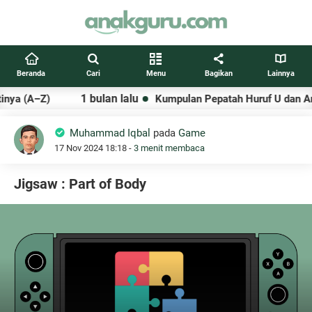
Beranda
Cari
Menu
Bagikan
Lainnya
1 bulan lalu
ya (A–Z)
Kumpulan Pepatah Huruf U dan Arti
Muhammad Iqbal
pada
Game
17 Nov 2024 18:18 -
3 menit membaca
Jigsaw : Part of Body